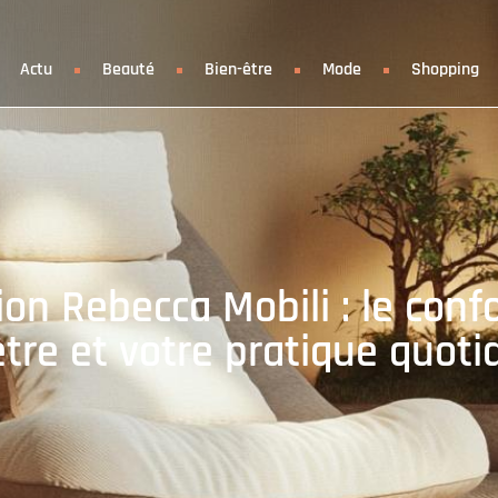
Actu
Beauté
Bien-être
Mode
Shopping
on Rebecca Mobili : le conf
être et votre pratique quoti